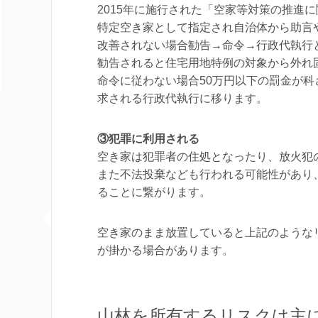
2015年に施行された「空家等対策の推進
特定空き家として指定され自治体から助言
改善されない場合勧告→命令→行政代執行
勧告されると住宅用地特例の対象から外れ
命令に従わない場合50万円以下の罰金が
求される行政代執行に移ります。
③犯罪に利用される
空き家は犯罪者の住処となったり、放火犯
また不法投棄なども行われる可能性があり
ることに繋がります。
空き家のまま放置していると上記のような
が掛かる場合があります。
山林を所有するリスクは主に