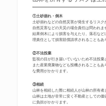
①土砂崩れ・倒木
土砂崩れなどの自然災害が発生するリスク
自然災害などの天災の場合責任は問われま
結果倒木により損害を与えたり、落石など
理責任として損害賠償請求されることもあ
②不法投棄
監視の目が行き届いていないため不法投棄
また産業廃棄物なども投機されることもあ
な費用がかかります。
③相続
山林を相続した際に相続人が山林の所有者
山林は土地が非常に安く不動産としての価
に負担がかかります。