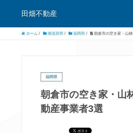
田畑不動産
ホーム
/
都道府県
/
福岡県
/
朝倉市の空き家・山林
福岡県
朝倉市の空き家・山
動産事業者3選