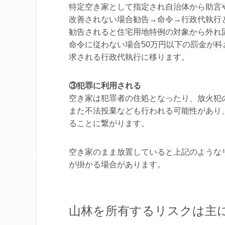
特定空き家として指定され自治体から助言
改善されない場合勧告→命令→行政代執行
勧告されると住宅用地特例の対象から外れ
命令に従わない場合50万円以下の罰金が
求される行政代執行に移ります。
③犯罪に利用される
空き家は犯罪者の住処となったり、放火犯
また不法投棄なども行われる可能性があり
ることに繋がります。
空き家のまま放置していると上記のような
が掛かる場合があります。
山林を所有するリスクは主に