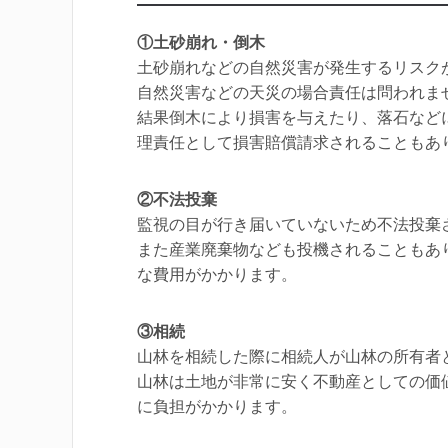
①土砂崩れ・倒木
土砂崩れなどの自然災害が発生するリスク
自然災害などの天災の場合責任は問われま
結果倒木により損害を与えたり、落石など
理責任として損害賠償請求されることもあ
②不法投棄
監視の目が行き届いていないため不法投棄
また産業廃棄物なども投機されることもあ
な費用がかかります。
③相続
山林を相続した際に相続人が山林の所有者
山林は土地が非常に安く不動産としての価
に負担がかかります。