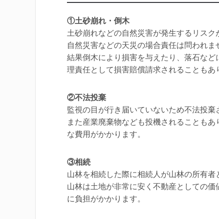
①土砂崩れ・倒木
土砂崩れなどの自然災害が発生するリスク
自然災害などの天災の場合責任は問われま
結果倒木により損害を与えたり、落石など
理責任として損害賠償請求されることもあ
②不法投棄
監視の目が行き届いていないため不法投棄
また産業廃棄物なども投機されることもあ
な費用がかかります。
③相続
山林を相続した際に相続人が山林の所有者
山林は土地が非常に安く不動産としての価
に負担がかかります。