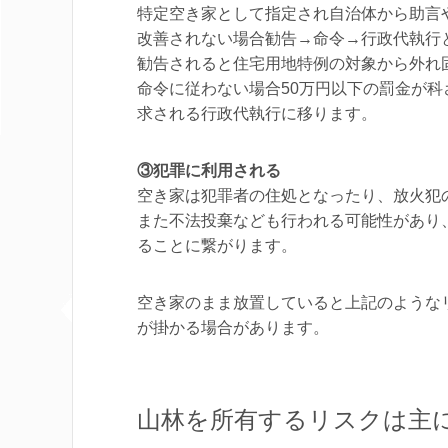
特定空き家として指定され自治体から助言
改善されない場合勧告→命令→行政代執行
勧告されると住宅用地特例の対象から外れ
命令に従わない場合50万円以下の罰金が
求される行政代執行に移ります。
③犯罪に利用される
空き家は犯罪者の住処となったり、放火犯
また不法投棄なども行われる可能性があり
ることに繋がります。
空き家のまま放置していると上記のような
が掛かる場合があります。
山林を所有するリスクは主に