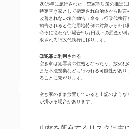
2015年に施行された「空家等対策の推進
特定空き家として指定され自治体から助言
改善されない場合勧告→命令→行政代執行
勧告されると住宅用地特例の対象から外れ
命令に従わない場合50万円以下の罰金が
求される行政代執行に移ります。
③犯罪に利用される
空き家は犯罪者の住処となったり、放火犯
また不法投棄なども行われる可能性があり
ることに繋がります。
空き家のまま放置していると上記のような
が掛かる場合があります。
山林を所有するリスクは主に