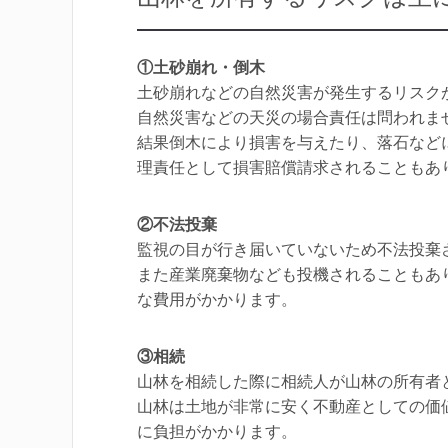
①土砂崩れ・倒木
土砂崩れなどの自然災害が発生するリスク
自然災害などの天災の場合責任は問われま
結果倒木により損害を与えたり、落石など
理責任として損害賠償請求されることもあ
②不法投棄
監視の目が行き届いていないため不法投棄
また産業廃棄物なども投機されることもあ
な費用がかかります。
③相続
山林を相続した際に相続人が山林の所有者
山林は土地が非常に安く不動産としての価
に負担がかかります。